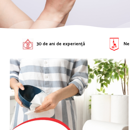
Solutie pentru desfundat tevi
Solutii curatare bucatarie
Solutii curatat baie
Solutii curatat covoare
Solutii curtare universala
30 de ani de experiență
Ne 
Solutii intretiner mobila