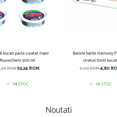
6 bucati pasta curatat maini
Batiste hartie Harmony P
NuovoDerm 500 ml
straturi,10x10 bucat
53,24 RON
4,80 R
,29 RON
6,00 RON
IN STOC
IN STOC
Noutati