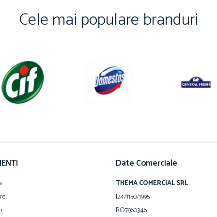
Cele mai populare branduri
IENTI
Date Comerciale
a
THEMA COMERCIAL SRL
are
J24/1150/1995
ur
RO7960346