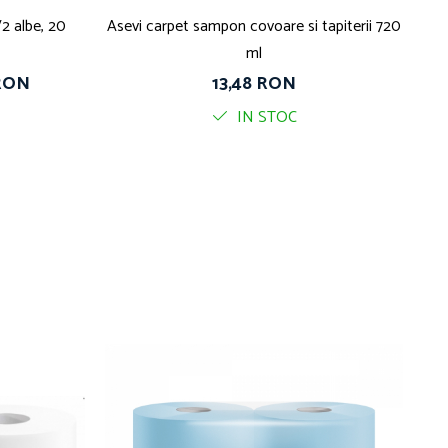
2 albe, 20
Asevi carpet sampon covoare si tapiterii 720
ml
 RON
13,48 RON
IN STOC