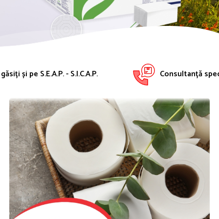
găsiți și pe S.E.A.P. - S.I.C.A.P.
Consultanță spec