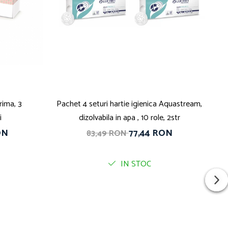
rima, 3
Pachet 4 seturi hartie igienica Aquastream,
i
dizolvabila in apa , 10 role, 2str
ON
77,44 RON
83,49 RON
IN STOC