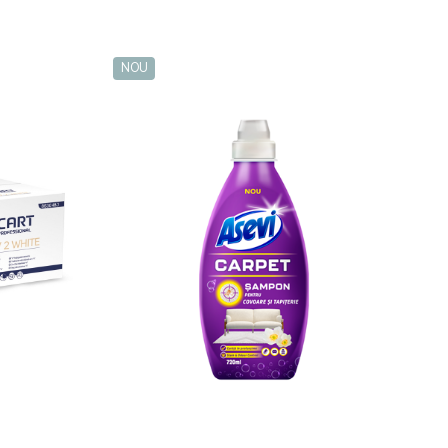
NOU
N