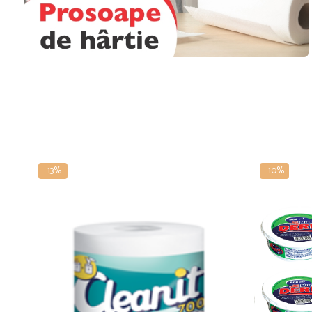
-13%
-10%