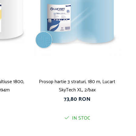
ltiuse 1800,
Prosop hartie 3 straturi, 180 m, Lucart
S
, 194m
SkyTech XL, 2/bax
Ver
73,80 RON
IN STOC