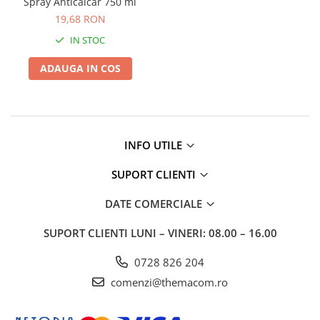
Spray Anticalcar 750 ml
Solutie pentru desfundat tevi
19,68 RON
Solutii curatare bucatarie
IN STOC
Solutii curatat baie
ADAUGA IN COS
Solutii curatat covoare
Solutii curtare universala
Solutii intretiner mobila
INFO UTILE
SUPORT CLIENTI
DATE COMERCIALE
SUPORT CLIENTI
LUNI – VINERI: 08.00 – 16.00
0728 826 204
comenzi@themacom.ro