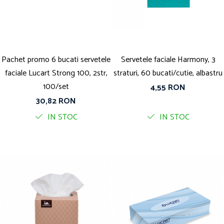
Solutie pentru desfundat tevi
Solutii curatare bucatarie
Solutii curatat baie
Solutii curatat covoare
Pachet promo 6 bucati servetele
Servetele faciale Harmony, 3
Solutii curtare universala
faciale Lucart Strong 100, 2str,
straturi, 60 bucati/cutie, albastru
Solutii intretiner mobila
100/set
4,55 RON
30,82 RON
IN STOC
IN STOC