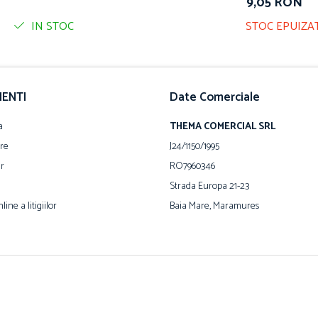
9,05 RON
IN STOC
STOC EPUIZA
IENTI
Date Comerciale
a
THEMA COMERCIAL SRL
are
J24/1150/1995
ur
RO7960346
Strada Europa 21-23
ine a litigiilor
Baia Mare, Maramures