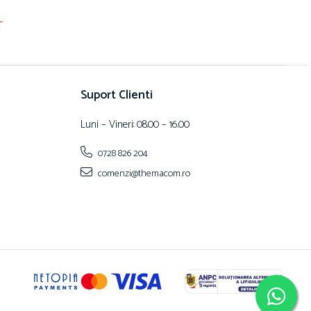
T
Suport Clienti
Luni – Vineri: 08.00 – 16.00
0728 826 204
comenzi@themacom.ro