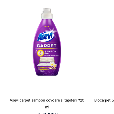
Solutie pentru desfundat tevi
Solutii curatare bucatarie
Solutii curatat baie
Solutii curatat covoare
Solutii curtare universala
Solutii intretiner mobila
Asevi carpet sampon covoare si tapiterii 720
Biocarpet 
ml