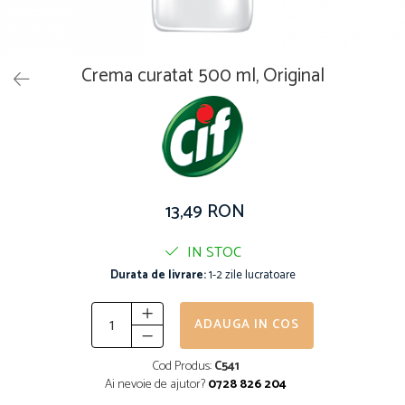
Solutie pentru desfundat tevi
Solutii curatare bucatarie
Solutii curatat baie
Crema curatat 500 ml, Original
Solutii curatat covoare
Solutii curtare universala
Solutii intretiner mobila
13,49 RON
IN STOC
Durata de livrare:
1-2 zile lucratoare
ADAUGA IN COS
Cod Produs:
C541
Ai nevoie de ajutor?
0728 826 204