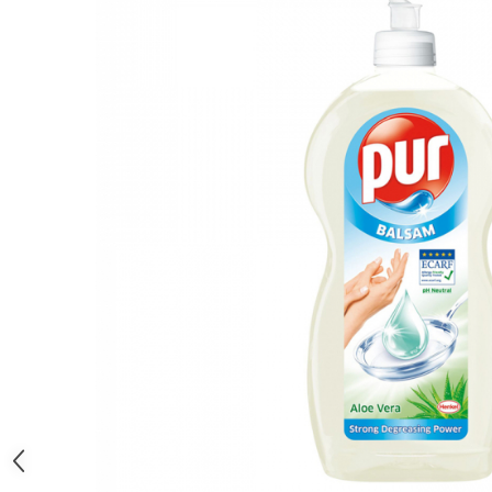
Solutie pentru desfundat tevi
Solutii curatare bucatarie
Solutii curatat baie
Solutii curatat covoare
Solutii curtare universala
Solutii intretiner mobila