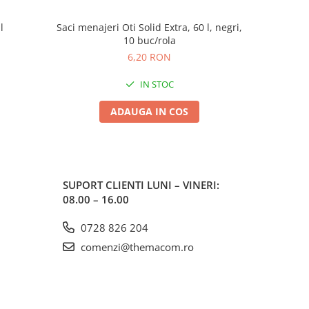
l
Saci menajeri Oti Solid Extra, 60 l, negri,
Degresan
-13%
10 buc/rola
p
6,20 RON
1
IN STOC
ADAUGA IN COS
SUPORT CLIENTI
LUNI – VINERI:
08.00 – 16.00
0728 826 204
comenzi@themacom.ro