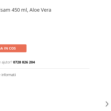
lsam 450 ml, Aloe Vera
A IN COS
e ajutor?
0728 826 204
informatii