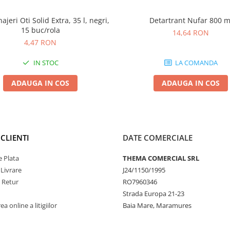
ajeri Oti Solid Extra, 35 l, negri,
Detartrant Nufar 800 m
15 buc/rola
14,64 RON
4,47 RON
IN STOC
LA COMANDA
ADAUGA IN COS
ADAUGA IN COS
CLIENTI
DATE COMERCIALE
 Plata
THEMA COMERCIAL SRL
 Livrare
J24/1150/1995
e Retur
RO7960346
Strada Europa 21-23
a online a litigiilor
Baia Mare, Maramures