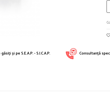
Co
găsiți și pe S.E.A.P. - S.I.C.A.P.
Consultanță speci