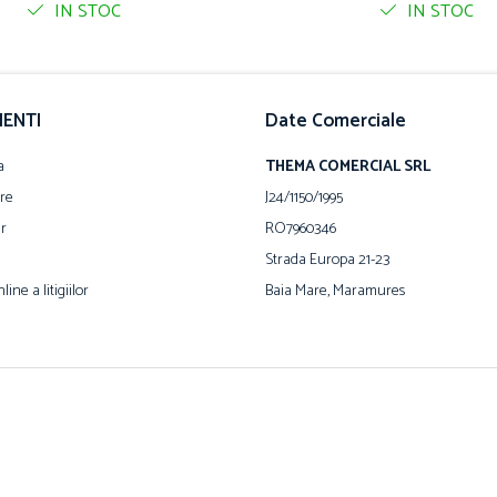
IN STOC
IN STOC
IENTI
Date Comerciale
a
THEMA COMERCIAL SRL
are
J24/1150/1995
ur
RO7960346
Strada Europa 21-23
ine a litigiilor
Baia Mare, Maramures