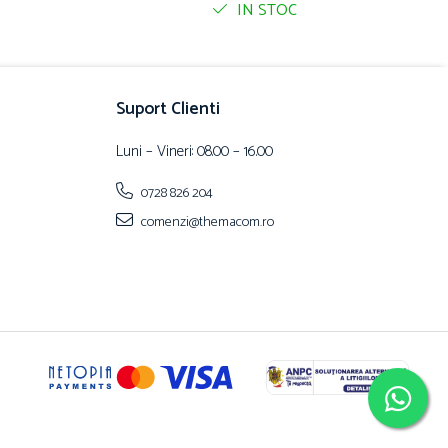
IN STOC
Suport Clienti
Luni – Vineri: 08.00 – 16.00
0728 826 204
comenzi@themacom.ro