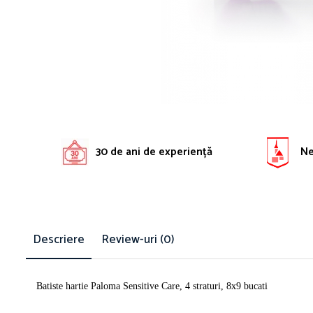
Solutie pentru desfundat tevi
Solutii curatare bucatarie
Solutii curatat baie
Solutii curatat covoare
Solutii curtare universala
Solutii intretiner mobila
30 de ani de experiență
Ne 
Descriere
Review-uri
(0)
Batiste hartie Paloma Sensitive Care, 4 straturi, 8x9 bucati