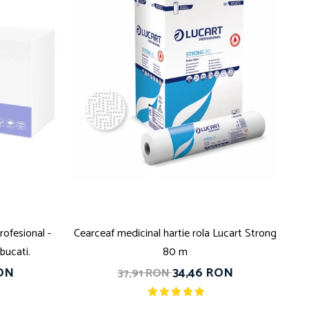
ofesional -
Cearceaf medicinal hartie rola Lucart Strong
Pa
 bucati.
80 m
RON
34,46 RON
37,91 RON