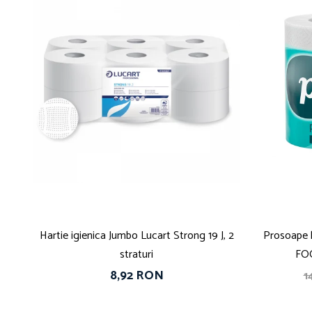
Hartie igienica Jumbo Lucart Strong 19 J, 2
Prosoape 
straturi
FOO
8,92 RON
1