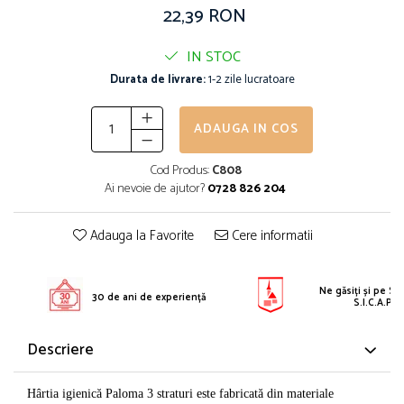
22,39 RON
Solutie pentru desfundat tevi
Solutii curatare bucatarie
IN STOC
Solutii curatat baie
Durata de livrare:
1-2 zile lucratoare
Solutii curatat covoare
Solutii curtare universala
ADAUGA IN COS
Solutii intretiner mobila
Cod Produs:
C808
Ai nevoie de ajutor?
0728 826 204
Adauga la Favorite
Cere informatii
Ne găsiți și pe S.E
30 de ani de experiență
S.I.C.A.P.
Descriere
Hârtia igienică Paloma 3 straturi este fabricată din materiale