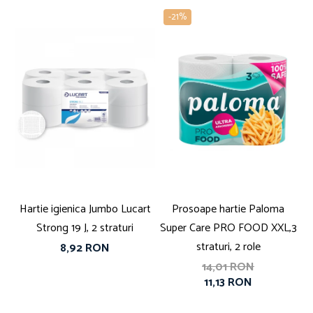
-21%
Hartie igienica Jumbo Lucart
Prosoape hartie Paloma
P
Strong 19 J, 2 straturi
Super Care PRO FOOD XXL,3
straturi, 2 role
8,92 RON
14,01 RON
11,13 RON