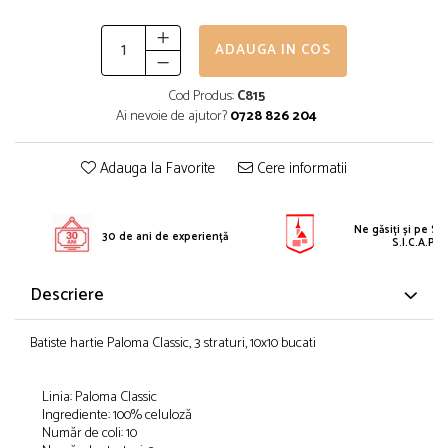
Solutie pentru desfundat tevi
Solutii curatare bucatarie
ADAUGA IN COS
Solutii curatat baie
Cod Produs:
C815
Solutii curatat covoare
Ai nevoie de ajutor?
0728 826 204
Solutii curtare universala
Adauga la Favorite
Cere informatii
Solutii intretiner mobila
Ne găsiți și pe S.E
30 de ani de experiență
S.I.C.A.P.
Descriere
Batiste hartie Paloma Classic, 3 straturi, 10x10 bucati
Linia: Paloma Classic
Ingrediente: 100% celuloză
Număr de coli: 10