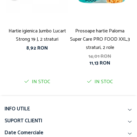
Hartie igienica Jumbo Lucart
Prosoape hartie Paloma
S
Strong 19 J, 2 straturi
Super Care PRO FOOD XXL,3
straturi, 2 role
8,92 RON
14,01 RON
11,13 RON
IN STOC
IN STOC
INFO UTILE
SUPORT CLIENTI
Date Comerciale