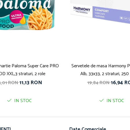
hartie Paloma Super Care PRO
Servetele de masa Harmony Pr
D XXL,3 straturi, 2 role
Alb, 33x33, 2 straturi, 250
11,13 RON
16,94 
4,01 RON
19,84 RON
IN STOC
IN STOC
IENTI
Date Comerciale