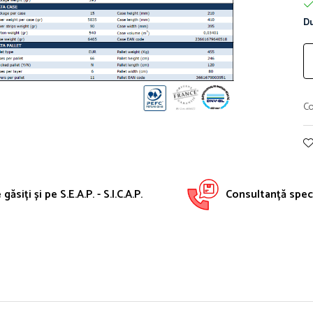
Du
Co
găsiți și pe S.E.A.P. - S.I.C.A.P.
Consultanță speci