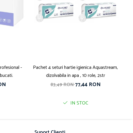
ofesional -
Pachet 4 seturi hartie igienica Aquastream,
P
 bucati.
dizolvabila in apa , 10 role, 2str
RON
77,44 RON
83,49 RON
IN STOC
Suport Clienti