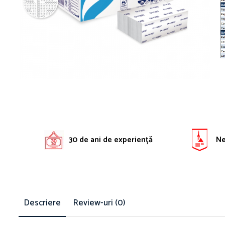
Solutie pentru desfundat tevi
Solutii curatare bucatarie
Solutii curatat baie
Solutii curatat covoare
Solutii curtare universala
Solutii intretiner mobila
30 de ani de experiență
Ne 
Descriere
Review-uri
(0)