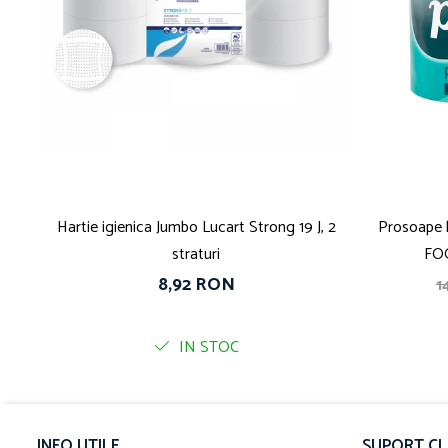
Hartie igienica Jumbo Lucart Strong 19 J, 2
Prosoape 
straturi
FOO
8,92 RON
1
IN STOC
INFO UTILE
SUPORT CL