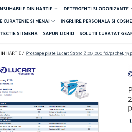
NSUMABILE DIN HARTIE
DETERGENTI SI ODORIZANTE
E CURATENIE SI MENAJ
INGRIJIRE PERSONALA SI COSME
TECTIE SI IGIENA
SAPUN LICHID
SOLUTII CURATAT GEA
IN HARTIE /
Prosoape pliate Lucart Strong Z 20, 200 foi/pachet, 15 
P
2
p