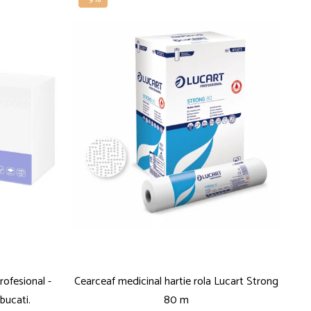
ofesional -
Cearceaf medicinal hartie rola Lucart Strong
Pa
 bucati.
80 m