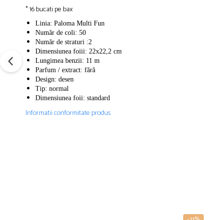
* 16 bucati pe bax
Linia: Paloma Multi Fun
Număr de coli: 50
Număr de straturi :2
Dimensiunea foiii: 22x22,2 cm
Lungimea benzii: 11 m
Parfum / extract: fără
Design: desen
Tip: normal
Dimensiunea foii: standard
Informatii conformitate produs
-21%