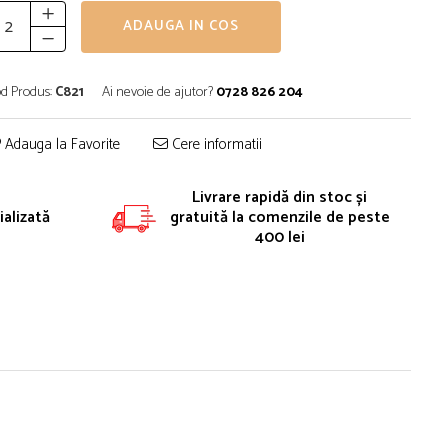
ADAUGA IN COS
d Produs:
C821
Ai nevoie de ajutor?
0728 826 204
Adauga la Favorite
Cere informatii
Livrare rapidă din stoc și
alizată
gratuită la comenzile de peste
400 lei