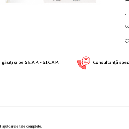
Co
găsiți și pe S.E.A.P. - S.I.C.A.P.
Consultanță speci
 ajutoarele tale complete.