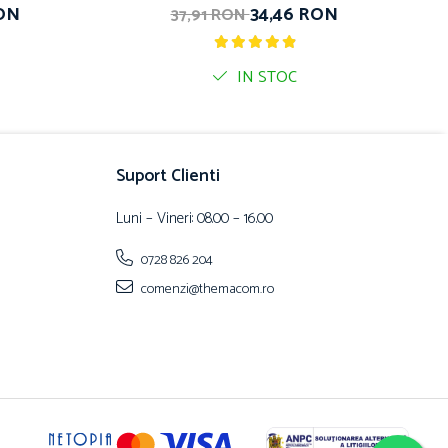
RON
34,46 RON
37,91 RON
IN STOC
Suport Clienti
Luni – Vineri: 08.00 – 16.00
0728 826 204
comenzi@themacom.ro