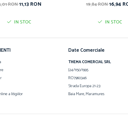
11,13 RON
16,94 
4,01 RON
19,84 RON
IN STOC
IN STOC
IENTI
Date Comerciale
a
THEMA COMERCIAL SRL
are
J24/1150/1995
ur
RO7960346
Strada Europa 21-23
ine a litigiilor
Baia Mare, Maramures