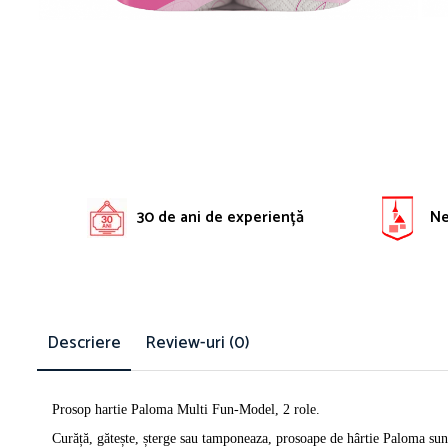
Solutie pentru desfundat tevi
Solutii curatare bucatarie
Solutii curatat baie
Solutii curatat covoare
Solutii curtare universala
Solutii intretiner mobila
30 de ani de experiență
Ne 
Descriere
Review-uri
(0)
Prosop hartie Paloma Multi Fun-Model, 2 role.
Curăță, gătește, șterge sau tamponeaza, prosoape de hârtie Paloma sunt