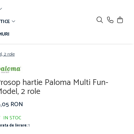
TICE
MURI
, 2 role
rosop hartie Paloma Multi Fun-
odel, 2 role
6,05 RON
IN STOC
rata de livrare:
1