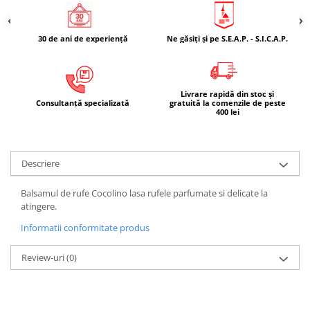
30 de ani de experiență
Ne găsiți și pe S.E.A.P. - S.I.C.A.P.
Livrare rapidă din stoc și
Consultanță specializată
gratuită la comenzile de peste
400 lei
Descriere
Balsamul de rufe Cocolino lasa rufele parfumate si delicate la
atingere.
Informatii conformitate produs
Review-uri
(0)