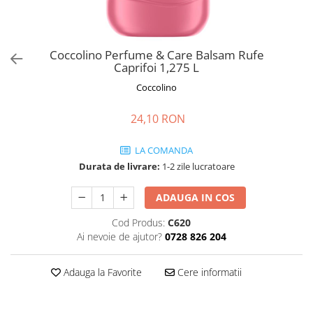
Solutie pentru desfundat tevi
Solutii curatare bucatarie
Coccolino Perfume & Care Balsam Rufe
Solutii curatat baie
Caprifoi 1,275 L
Solutii curatat covoare
Coccolino
Solutii curtare universala
24,10 RON
Solutii intretiner mobila
LA COMANDA
Durata de livrare:
1-2 zile lucratoare
ADAUGA IN COS
Cod Produs:
C620
Ai nevoie de ajutor?
0728 826 204
Adauga la Favorite
Cere informatii