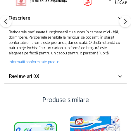
30 de ani de experiență
S.I.C.A.P.
Descriere
Betisoarele parfumate funcționează cu succes în camere mici - băi,
dormitoare. Persoanele sensibile la mirosuri se pot simți în sfârșit
confortabile - aroma este profunda, dar delicată. O sticlă rotundă cu
patru bețe închise într-un carton sub formă de broșură este
alegerea perfectă pentru un cadou pentru o persoană iubită.
Informatii conformitate produs
Review-uri
(0)
Produse similare