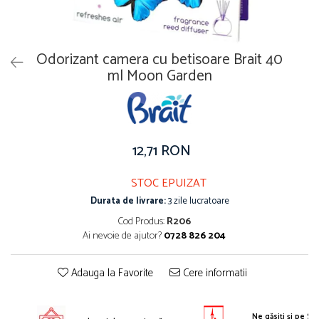
Solutie pentru desfundat tevi
Solutii curatare bucatarie
Solutii curatat baie
Odorizant camera cu betisoare Brait 40
ml Moon Garden
Solutii curatat covoare
Solutii curtare universala
Solutii intretiner mobila
12,71 RON
STOC EPUIZAT
Durata de livrare:
3 zile lucratoare
Cod Produs:
R206
Ai nevoie de ajutor?
0728 826 204
Adauga la Favorite
Cere informatii
Ne găsiți și pe S.E