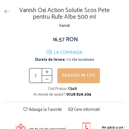
Solutie pentru desfundat tevi
Vanish Oxi Action Solutie Scos Pete
Solutii curatare bucatarie
pentru Rufe Albe 500 ml
Solutii curatat baie
Vanish
Solutii curatat covoare
16,57 RON
Solutii curtare universala
Solutii intretiner mobila
LA COMANDA
Durata de livrare:
1-2 zile lucratoare
ADAUGA IN COS
Cod Produs:
C548
Ai nevoie de ajutor?
0728 826 204
Adauga la Favorite
Cere informatii
Ne găsiți și pe S.E