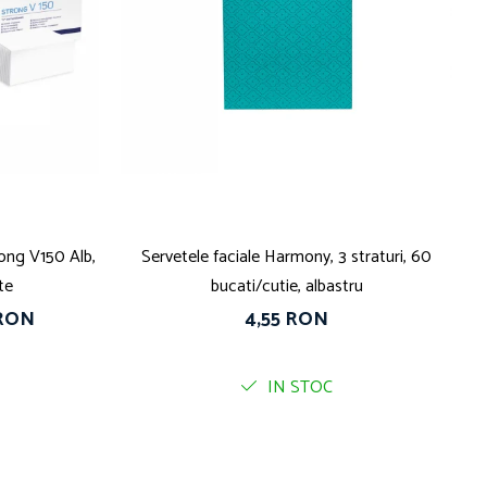
rong V150 Alb,
Servetele faciale Harmony, 3 straturi, 60
te
bucati/cutie, albastru
 RON
4,55 RON
IN STOC