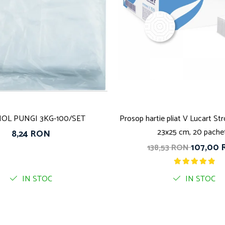
OL PUNGI 3KG-100/SET
Prosop hartie pliat V Lucart St
23x25 cm, 20 pache
8,24 RON
107,00
138,53 RON
IN STOC
IN STOC