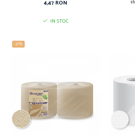
st
4,47 RON
IN STOC
-21%