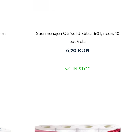
 ml
Saci menajeri Oti Solid Extra, 60 l, negri, 10
buc/rola
6,20 RON
A
IN STOC