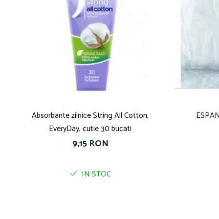
Absorbante zilnice String All Cotton,
ESPAN
EveryDay, cutie 30 bucati
9,15 RON
IN STOC