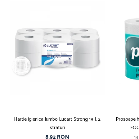
Solutie pentru desfundat tevi
Solutii curatare bucatarie
Solutii curatat baie
Solutii curatat covoare
Solutii curtare universala
Solutii intretiner mobila
Hartie igienica Jumbo Lucart Strong 19 J, 2
Prosoape h
straturi
FOOD
8,92 RON
1