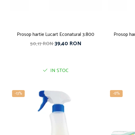
Prosop hartie Lucart Econatural 3.800
Prosop har
39,40 RON
50,17 RON
IN STOC
-13%
-8%