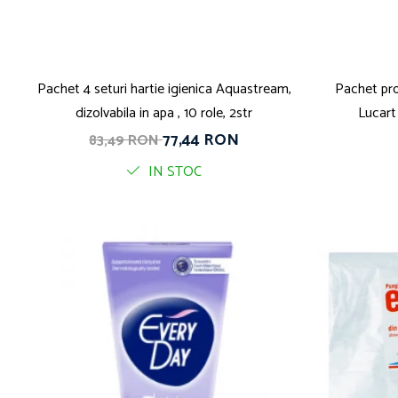
Pachet 4 seturi hartie igienica Aquastream,
Pachet pro
dizolvabila in apa , 10 role, 2str
Lucart
77,44 RON
83,49 RON
IN STOC