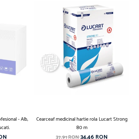
esional - Alb,
Cearceaf medicinal hartie rola Lucart Strong
ucati.
80 m
RON
34,46 RON
37,91 RON