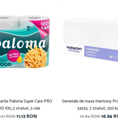
artie Paloma Super Care PRO
Servetele de masa Harmony Prof
 XXL,3 straturi, 2 role
33x33, 2 straturi, 250 b
11,13 RON
16,94 
4,01 RON
19,84 RON