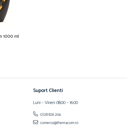
an 1000 ml
Suport Clienti
Luni – Vineri: 08.00 – 16.00
0728 826 204
comenzi@themacom.ro