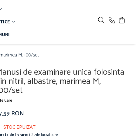
TICE
MURI
, marimea M, 100/set
anusi de examinare unica folosinta
in nitril, albastre, marimea M,
00/set
fe Care
17,59 RON
STOC EPUIZAT
rata de livrare:
1-2 zile lucratoare