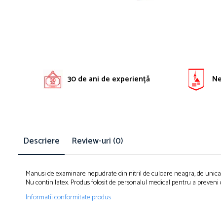
Solutie pentru desfundat tevi
Solutii curatare bucatarie
Solutii curatat baie
Solutii curatat covoare
Solutii curtare universala
30 de ani de experiență
Ne 
Solutii intretiner mobila
Descriere
Review-uri
(0)
Manusi de examinare nepudrate din nitril de culoare neagra, de unica 
Nu contin latex. Produs folosit de personalul medical pentru a preveni 
Informatii conformitate produs