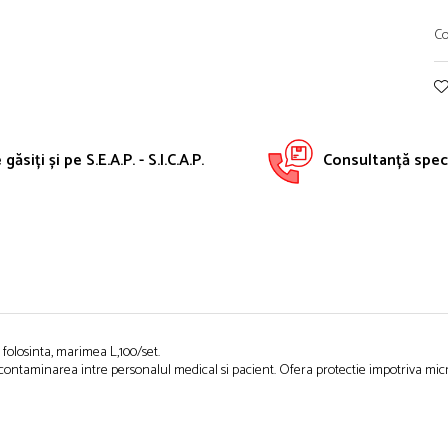
Co
găsiți și pe S.E.A.P. - S.I.C.A.P.
Consultanță speci
folosinta, marimea L,100/set.
contaminarea intre personalul medical si pacient. Ofera protectie impotriva micr