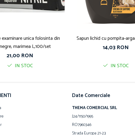
 examinare unica folosinta din
Sapun lichid cu pompita-arg
l, negre, marimea L,100/set
14,03 RON
21,00 RON
IN STOC
IN STOC
IENTI
Date Comerciale
a
THEMA COMERCIAL SRL
are
J24/1150/1995
ur
RO7960346
Strada Europa 21-23