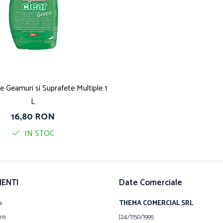
 Geamuri si Suprafete Multiple 1
L
16,80 RON
IN STOC
IENTI
Date Comerciale
a
THEMA COMERCIAL SRL
are
J24/1150/1995