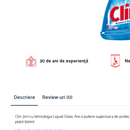
Solutie pentru desfundat tevi
Solutii curatare bucatarie
Solutii curatat baie
Solutii curatat covoare
Solutii curtare universala
Solutii intretiner mobila
30 de ani de experiență
Ne 
Descriere
Review-uri
(0)
Clin 3in1 cu tehnologia Liquid Glass. Are o putere superioara de protec
pistol 500ml.