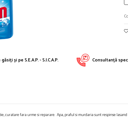
Co
găsiți și pe S.E.A.P. - S.I.C.A.P.
Consultanță speci
tie, curatare fara urme si reparare. Apa, praful si murdaria sunt respinse lasand 