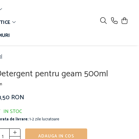
TICE
MURI
l
etergent pentru geam 500ml
in
11,50 RON
IN STOC
rata de livrare:
1-2 zile lucratoare
ADAUGA IN COS