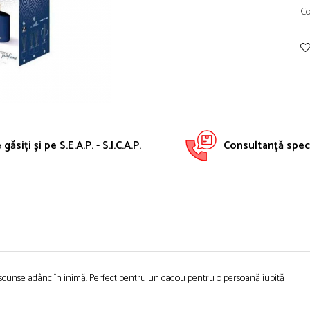
Co
găsiți și pe S.E.A.P. - S.I.C.A.P.
Consultanță speci
i ascunse adânc în inimă. Perfect pentru un cadou pentru o persoană iubită