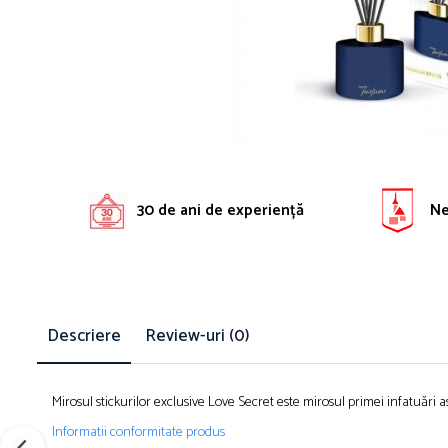
Solutie pentru desfundat tevi
Solutii curatare bucatarie
Solutii curatat baie
Solutii curatat covoare
Solutii curtare universala
Solutii intretiner mobila
30 de ani de experiență
Ne 
Descriere
Review-uri
(0)
Mirosul stickurilor exclusive Love Secret este mirosul primei infatuăr
Informatii conformitate produs