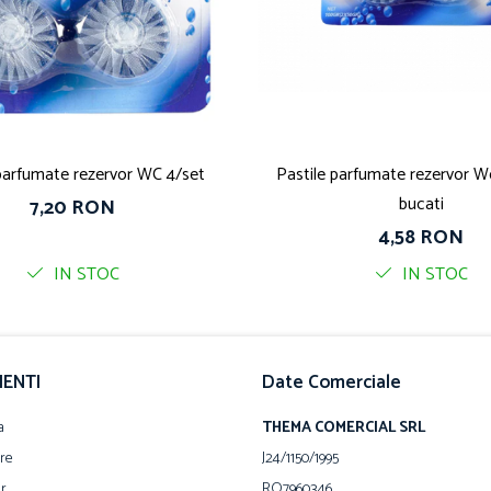
 parfumate rezervor WC 4/set
Pastile parfumate rezervor Wc
bucati
7,20 RON
4,58 RON
IN STOC
IN STOC
IENTI
Date Comerciale
a
THEMA COMERCIAL SRL
are
J24/1150/1995
ur
RO7960346