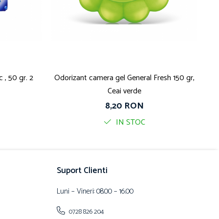
 , 50 gr. 2
Odorizant camera gel General Fresh 150 gr,
Od
Ceai verde
8,20 RON
IN STOC
Suport Clienti
Luni – Vineri: 08.00 – 16.00
0728 826 204